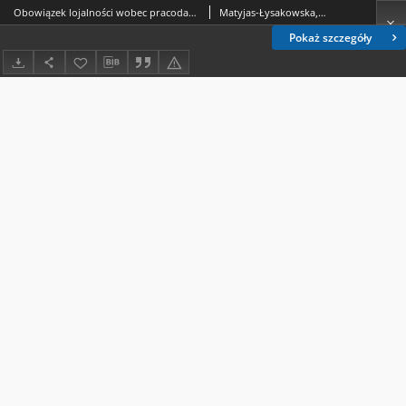
Obowiązek lojalności wobec pracodawcy w stosunkach pracy nauczycieli akademickich
Matyjas-Łysakowska, Paulina (1983- )
Pokaż szczegóły