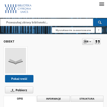
Wyszukiwanie zaawansowane
?
OBIEKT
Pokaż treść
Pobierz
OPIS
INFORMACJE
STRUKTURA