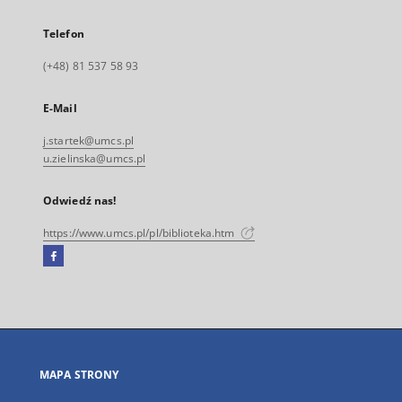
Telefon
(+48) 81 537 58 93
E-Mail
j.startek@umcs.pl
u.zielinska@umcs.pl
Odwiedź nas!
https://www.umcs.pl/pl/biblioteka.htm
Facebook
Link
zewnętrzny,
otworzy
się
w
nowej
MAPA STRONY
karcie