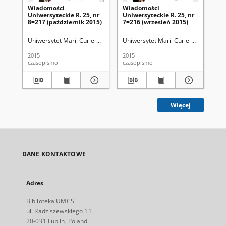
Wiadomości
Wiadomości
Wi
Uniwersyteckie R. 25, nr
Uniwersyteckie R. 25, nr
Uni
8=217 (październik 2015)
7=216 (wrzesień 2015)
10
Uniwersytet Marii Curie-Skłodowskiej (Lublin)
Uniwersytet Marii Curie-Skłodowskiej
Uni
2015
2015
201
czasopismo
czasopismo
cza
Więcej
DANE KONTAKTOWE
Adres
Biblioteka UMCS
ul. Radziszewskiego 11
20-031 Lublin, Poland