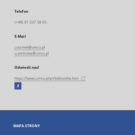
Telefon
(+48) 81 537 58 93
E-Mail
j.startek@umcs.pl
u.zielinska@umcs.pl
Odwiedź nas!
https://www.umcs.pl/pl/biblioteka.htm
Facebook
Link
zewnętrzny,
otworzy
się
w
nowej
MAPA STRONY
karcie