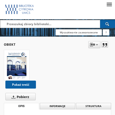
Wyszukiwanie zaawansowane
?
OBIEKT
Pokaż treść
Pobierz
OPIS
INFORMACJE
STRUKTURA