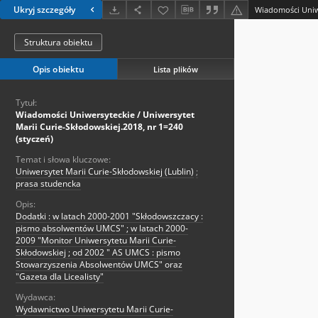
Ukryj szczegóły
Struktura obiektu
Opis obiektu
Lista plików
Tytuł:
Wiadomości Uniwersyteckie / Uniwersytet
Marii Curie-Skłodowskiej.2018, nr 1=240
(styczeń)
Temat i słowa kluczowe:
Uniwersytet Marii Curie-Skłodowskiej (Lublin)
;
prasa studencka
Opis:
Dodatki : w latach 2000-2001 "Skłodowszczacy :
pismo absolwentów UMCS" ; w latach 2000-
2009 "Monitor Uniwersytetu Marii Curie-
Skłodowskiej ; od 2002 " AS UMCS : pismo
Stowarzyszenia Absolwentów UMCS" oraz
"Gazeta dla Licealisty"
Wydawca:
Wydawnictwo Uniwersytetu Marii Curie-