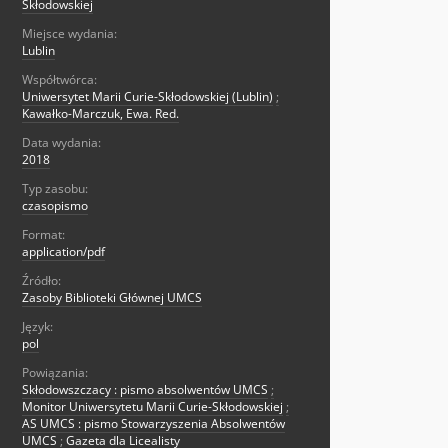
Skłodowskiej
Miejsce wydania:
Lublin
Współtwórca:
Uniwersytet Marii Curie-Skłodowskiej (Lublin)
;
Kawałko-Marczuk, Ewa. Red.
Data wydania:
2018
Typ zasobu:
czasopismo
Format:
application/pdf
Źródło:
Zasoby Biblioteki Głównej UMCS
Język:
pol
Powiązania:
Skłodowszczacy : pismo absolwentów UMCS
;
Monitor Uniwersytetu Marii Curie-Skłodowskiej
;
AS UMCS : pismo Stowarzyszenia Absolwentów
UMCS
;
Gazeta dla Licealisty