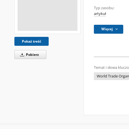
Typ zasobu:
artykuł
Więcej
Pokaż treść
Pobierz
Temat i słowa klucz
World Trade Organ