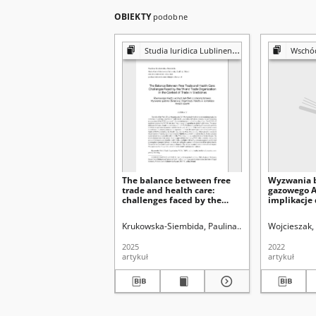
OBIEKTY
podobne
Studia Iuridica Lublinensia
Wschó
The balance between free
Wyzwania 
trade and health care:
gazowego Au
challenges faced by the
implikacje 
World Trade Organization in
Federacją 
the context of trade in
Krukowska-Siembida, Paulina
Uniwersytet Marii C
Wojcieszak, 
medicines
2025
2022
artykuł
artykuł