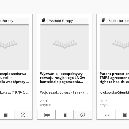
d Europy
Wschód Europy
Studia Iuridica
bezpieczeństwa
Wyzwania i perspektywy
Patent protection
strii –
rozwoju rosyjskiego LNGw
TRIPS agreement
dla współpracy z
kontekście pogorszenia
right to health: 
Rosyjską
relacji Federacji Rosyjskiej z
reconciled?
państwami Zachodu
urie-Skłodowskiej (Lublin). Wydział Prawa i Administracji
Łukasz (1979- )
Uniwersytet Marii Curie-Skłodowskiej (Lublin). Centrum Europ
Wojcieszak, Łukasz (1979- )
Uniwersytet Marii Curie-S
Jeżyńska, Beata (1963-
Krukowska-Siembi
2024
2019
artykuł
artykuł