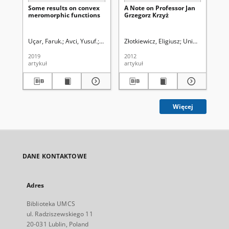
Some results on convex
A Note on Professor Jan
On
meromorphic functions
Grzegorz Krzyż
for
Uçar, Faruk.
Avci, Yusuf.
Avci, Yusuf.
Złotkiewicz, Eligiusz
Uniwersytet Mari
Zło
2019
2012
196
artykuł
artykuł
art
Więcej
DANE KONTAKTOWE
Adres
Biblioteka UMCS
ul. Radziszewskiego 11
20-031 Lublin, Poland