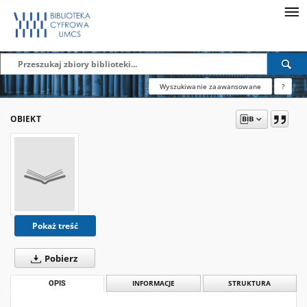
Wyszukiwanie zaawansowane
?
OBIEKT
Pokaż treść
Pobierz
OPIS
INFORMACJE
STRUKTURA