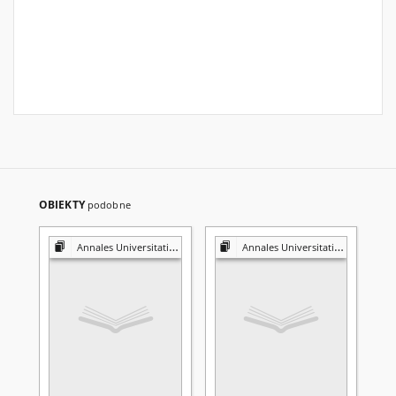
OBIEKTY
podobne
Annales Universitatis Mariae Curie-Skłodowska. Sectio A, Mathematica
Annales Universitatis Mariae Curie-Skłodowska. Sectio A, Mathematica