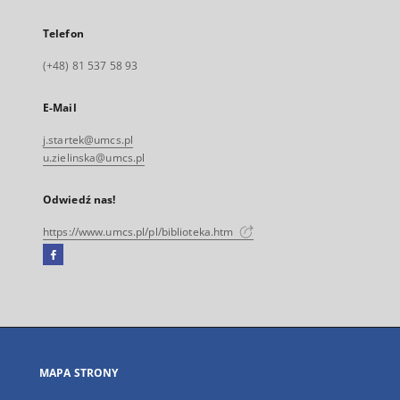
Telefon
(+48) 81 537 58 93
E-Mail
j.startek@umcs.pl
u.zielinska@umcs.pl
Odwiedź nas!
https://www.umcs.pl/pl/biblioteka.htm
Facebook
Link
zewnętrzny,
otworzy
się
w
nowej
MAPA STRONY
karcie