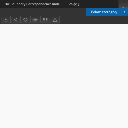
The Boundary Correspondence under Quasiconformal Automorphisms of a Jordan Domain
Zając, J.
Pokaż szczegóły