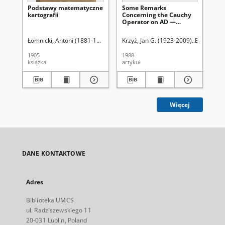
Podstawy matematyczne
Some Remarks
Fu
kartografii
Concerning the Cauchy
Is
Operator on AD —
Co
regular Curves
Qu
Ex
Łomnicki, Antoni (1881-1941)
Krzyż, Jan G. (1923-2009)
Bielecki, 
Krz
Ma
1905
1988
199
książka
artykuł
art
Więcej
DANE KONTAKTOWE
Adres
Biblioteka UMCS
ul. Radziszewskiego 11
20-031 Lublin, Poland