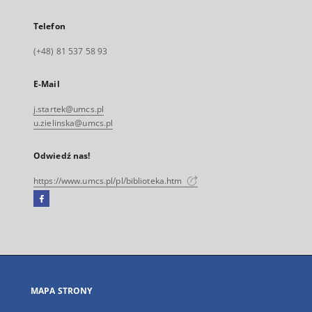
Telefon
(+48) 81 537 58 93
E-Mail
j.startek@umcs.pl
u.zielinska@umcs.pl
Odwiedź nas!
https://www.umcs.pl/pl/biblioteka.htm
Facebook
Link
zewnętrzny,
otworzy
się
w
nowej
MAPA STRONY
karcie