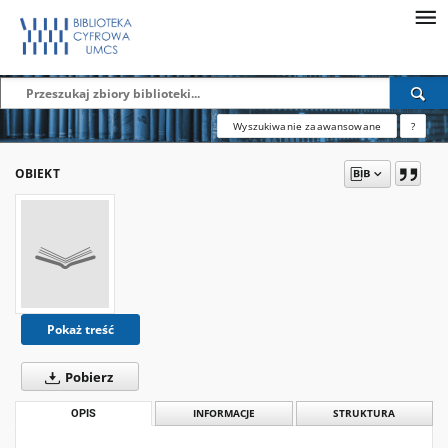
Wyszukiwanie zaawansowane
?
OBIEKT
Pokaż treść
Pobierz
OPIS
INFORMACJE
STRUKTURA