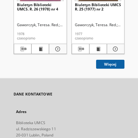
Biuletyn Biblioteki
Biuletyn Biblioteki UMCS
Bi
UMCS. R. 26 (1978) nr 4
R. 25 (1977) nr 2
R. 
Gaworczyk, Teresa. Red.
Kowalski Zdzisław. Red.
Gaworczyk, Teresa. Red.
Adrianek, Mieczysła
Kowalski Zd
Gaw
1978
1977
197
czasopismo
czasopismo
cza
Więcej
DANE KONTAKTOWE
Adres
Biblioteka UMCS
ul. Radziszewskiego 11
20-031 Lublin, Poland