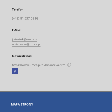
Telefon
(+48) 81 537 58 93
E-Mail
j.startek@umcs.pl
u.zielinska@umcs.pl
Odwiedź nas!
https://www.umcs.pl/pl/biblioteka.htm
Facebook
Link
zewnętrzny,
otworzy
się
w
nowej
MAPA STRONY
karcie