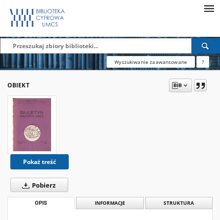
Wyszukiwanie zaawansowane
?
OBIEKT
Pokaż treść
Pobierz
OPIS
INFORMACJE
STRUKTURA