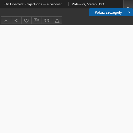
On Lipschitz Projections — a Geometrical Approach
Rolewicz, Stefan (1932-2015)
Pokaż szczegóły