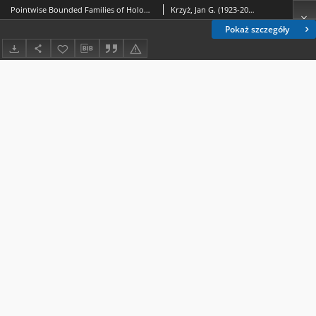
Pointwise Bounded Families of Holomorphic Functions
Krzyż, Jan G. (1923-2009); Rahman, Qazi Ibadur
Pokaż szczegóły