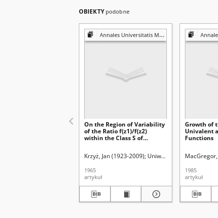
OBIEKTY
podobne
Annales Universitatis Mariae Curie-Skłodowska. Sectio A, Mathematica
Annales Universitati
On the Region of Variability
Growth of t
of the Ratio f(z1)/f(z2)
Univalent 
within the Class S of
Functions
Univalent Functions
Krzyż, Jan (1923-2009)
Uniwersytet Marii Curie-S
MacGregor,
1965
1985
artykuł
artykuł