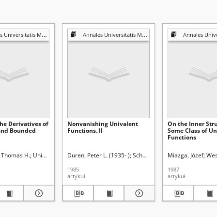
s Mariae Curie-Skłodowska. Sectio A, Mathematica
Annales Universitatis Mariae Curie-Skłodowska. Sectio A, Mathematica
Annales Universitatis Mariae Curie-Skło
he Derivatives of
Nonvanishing Univalent
On the Inner Stru
and Bounded
Functions. II
Some Class of Un
Functions
kłodowskiej (Lublin)
 Thomas H.
Uniwersytet Marii Curie-Skłodowskiej (Lublin)
Bielecki, Adam (1910-2003). Red.
Duren, Peter L. (1935- )
Schober, Glenn (1938- )
Miazga, Józef
Uniwer
Wes
1985
1987
artykuł
artykuł