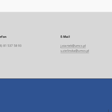
efon
E-Mail
8) 81 537 58 93
j.startek@umcs.pl
u.zielinska@umcs.pl