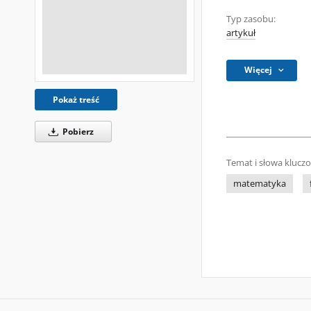
Typ zasobu:
artykuł
Więcej
Pokaż treść
Pobierz
Temat i słowa klucz
matematyka