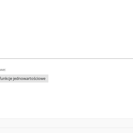
owe:
funkcje jednowartościowe