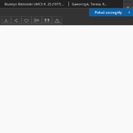
Biuletyn Biblioteki UMCS R. 25 (1977) nr 2
Gaworczyk, Teresa. Red.; Kowalski Zdzisław. Red.; Adrianek, Mieczysława. Red.
Pokaż szczegóły