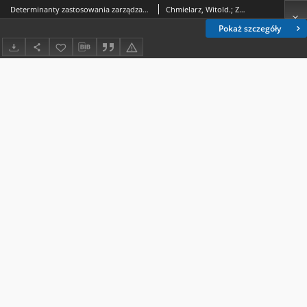
Determinanty zastosowania zarządzania projektami w implementacji systemów informatycznych
Chmielarz, Witold.; Zborowski, Marek.
Pokaż szczegóły