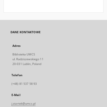
DANE KONTAKTOWE
Adres
Biblioteka UMCS
ul. Radziszewskiego 11
20-031 Lublin, Poland
Telefon
(+48) 81 537 58 93
E-Mail
j.startek@umcs.pl