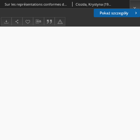
Sur les représentations conformes du cercle unité sur des domaines balayés раr certaines familles de demi-droites
Ciozda, Krystyna (1944- ); Lewandowski, Zdzisław (1929-2011); Pituch, Józef
Pokaż szczegóły