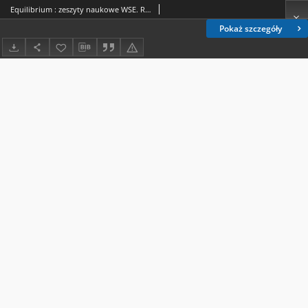
Equilibrium : zeszyty naukowe WSE. R. 2017, nr 1
Pokaż szczegóły