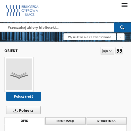
Wyszukiwanie zaawansowane
?
OBIEKT
Pokaż treść
Pobierz
OPIS
INFORMACJE
STRUKTURA