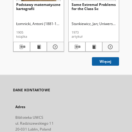
Podstawy matematyczne
Some Extremal Problems
On 
kartografii
for the Class S‪α
Fu
Łomnicki, Antoni (1881-1941)
Stankiewicz, Jan
Uniwersytet Marii C
Sta
1905
1973
197
książka
artykuł
art
Więcej
DANE KONTAKTOWE
Adres
Biblioteka UMCS
ul. Radziszewskiego 11
20-031 Lublin, Poland