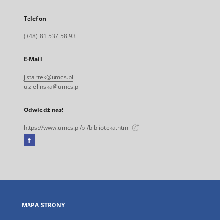
Telefon
(+48) 81 537 58 93
E-Mail
j.startek@umcs.pl
u.zielinska@umcs.pl
Odwiedź nas!
https://www.umcs.pl/pl/biblioteka.htm
Facebook
Link
zewnętrzny,
otworzy
się
w
nowej
MAPA STRONY
karcie