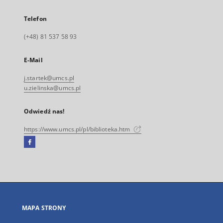
Telefon
(+48) 81 537 58 93
E-Mail
j.startek@umcs.pl
u.zielinska@umcs.pl
Odwiedź nas!
https://www.umcs.pl/pl/biblioteka.htm
Facebook
Link
zewnętrzny,
otworzy
się
w
nowej
MAPA STRONY
karcie