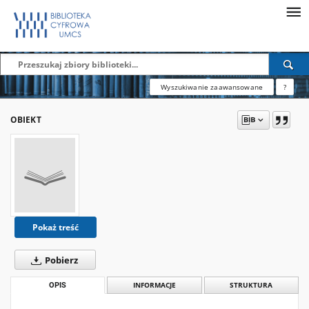
Wyszukiwanie zaawansowane
?
OBIEKT
Pokaż treść
Pobierz
OPIS
INFORMACJE
STRUKTURA