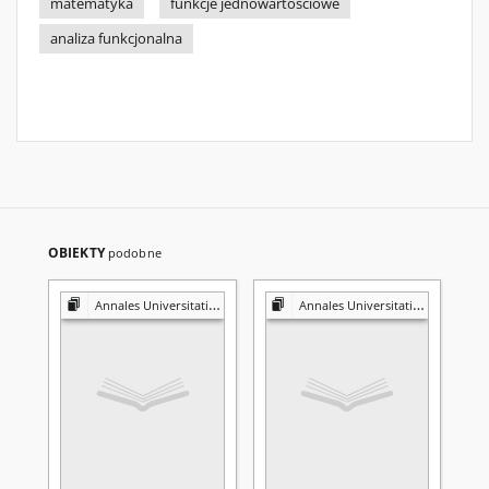
matematyka
funkcje jednowartościowe
analiza funkcjonalna
OBIEKTY
podobne
Annales Universitatis Mariae Curie-Skłodowska. Sectio A, Mathematica
Annales Universitatis Mariae Curie-Skłodowska. Sectio A, Mathematica