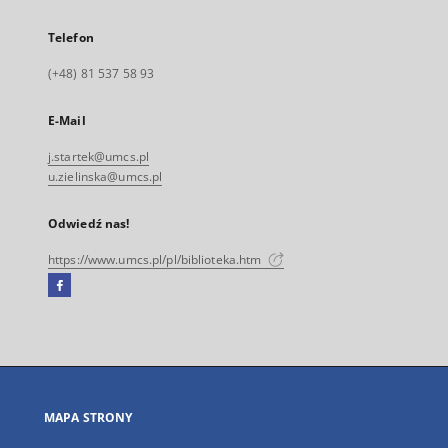
Telefon
(+48) 81 537 58 93
E-Mail
j.startek@umcs.pl
u.zielinska@umcs.pl
Odwiedź nas!
https://www.umcs.pl/pl/biblioteka.htm
Facebook
Link
zewnętrzny,
otworzy
się
w
nowej
MAPA STRONY
karcie