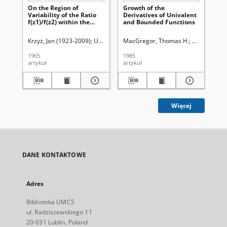
On the Region of
Growth of the
No
Variability of the Ratio
Derivatives of Univalent
Fun
f(z1)/f(z2) within the
and Bounded Functions
Class S of Univalent
Functions
Krzyż, Jan (1923-2009)
Uniwersytet Marii Curie-Skłodowskiej (Lublin)
MacGregor, Thomas H.
Uniwersytet 
Dur
B
1965
1985
198
artykuł
artykuł
art
Więcej
DANE KONTAKTOWE
Adres
Biblioteka UMCS
ul. Radziszewskiego 11
20-031 Lublin, Poland