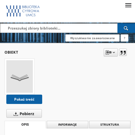
Wyszukiwanie zaawansowane
?
OBIEKT
Pokaż treść
Pobierz
OPIS
INFORMACJE
STRUKTURA