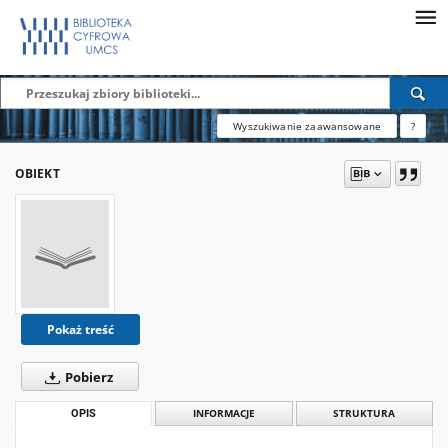
Wyszukiwanie zaawansowane
?
OBIEKT
Pokaż treść
Pobierz
OPIS
INFORMACJE
STRUKTURA