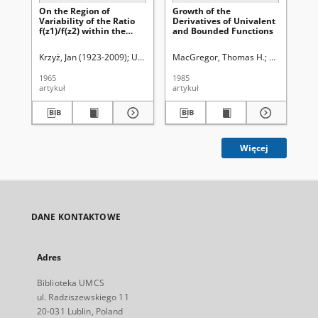
On the Region of
Growth of the
No
Variability of the Ratio
Derivatives of Univalent
Fun
f(z1)/f(z2) within the
and Bounded Functions
Class S of Univalent
Functions
Krzyż, Jan (1923-2009)
Uniwersytet Marii Curie-Skłodowskiej (Lublin)
MacGregor, Thomas H.
Uniwersytet 
Dur
B
1965
1985
198
artykuł
artykuł
art
Więcej
DANE KONTAKTOWE
Adres
Biblioteka UMCS
ul. Radziszewskiego 11
20-031 Lublin, Poland