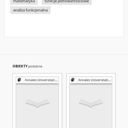
matematyka
funkcje jednowartościowe
analiza funkcjonalna
OBIEKTY
podobne
Annales Universitatis Mariae Curie-Skłodowska. Sectio A, Mathematica
Annales Universitatis Mariae Curie-Skłodowska. Sectio A, Mathematica