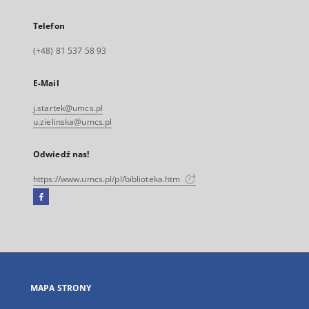
Telefon
(+48) 81 537 58 93
E-Mail
j.startek@umcs.pl
u.zielinska@umcs.pl
Odwiedź nas!
https://www.umcs.pl/pl/biblioteka.htm
Facebook
Link
zewnętrzny,
otworzy
się
w
nowej
MAPA STRONY
karcie