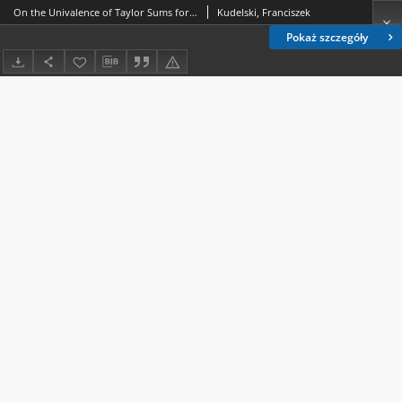
On the Univalence of Taylor Sums for a Class of Univalent Functions
Kudelski, Franciszek
Pokaż szczegóły