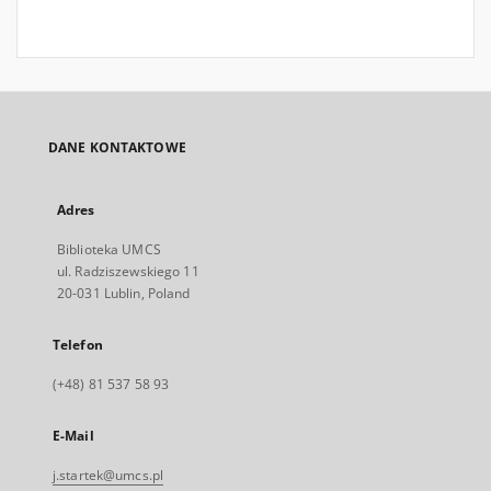
DANE KONTAKTOWE
Adres
Biblioteka UMCS
ul. Radziszewskiego 11
20-031 Lublin, Poland
Telefon
(+48) 81 537 58 93
E-Mail
j.startek@umcs.pl