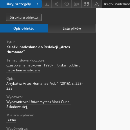
Ukryj szczegóły
Książki nadesłan
Struktura obiektu
Opis obiektu
Lista plików
Tytuł:
Książki nadesłane do Redakcji „Artes
Humanae”
Temat i słowa kluczowe:
czasopisma naukowe
;
1990-
;
Polska
;
Lublin
;
nauki humanistyczne
Opis:
Artykuł w: Artes Humanae. Vol. 1 (2016), s. 228-
228
Wydawca:
Wydawnictwo Uniwersytetu Marii Curie-
Skłodowskiej,
Miejsce wydania:
Lublin
Współtwórca: