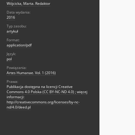
Wójcicka, Marta. Redaktor
Data wydania:
2016
Typ zasobu:
artykuł
Format:
application/pdf
Język:
pol
Powiązania:
Artes Humanae. Vol. 1 (2016)
Prawa:
Publikacja dostępna na licencji Creative
Commons 4.0 Polska (CC BY-NC-ND 4.0) ; więcej
informacji:
http://creativecommons.org/licenses/by-nc-
nd/4.0/deed.pl