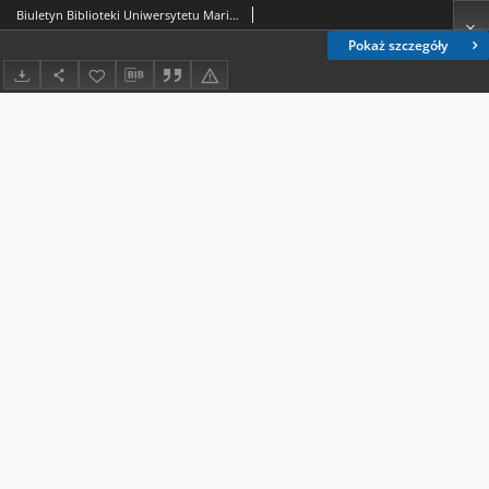
Biuletyn Biblioteki Uniwersytetu Marii Curie-Skłodowskiej w Lublinie. R. 18 (1970) nr 3
Pokaż szczegóły