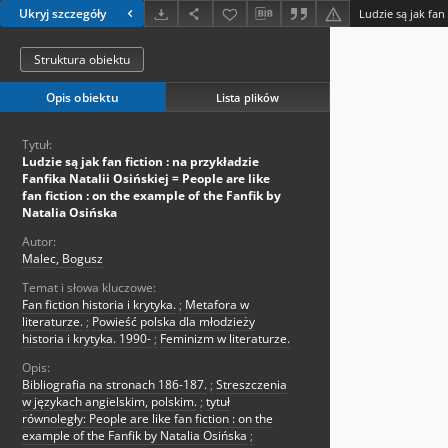
Ukryj szczegóły
Struktura obiektu
Opis obiektu
Lista plików
Tytuł:
Ludzie są jak fan fiction : na przykładzie
Fanfika Natalii Osińskiej = People are like
fan fiction : on the example of the Fanfik by
Natalia Osińska
Autor:
Malec, Bogusz
Temat i słowa kluczowe:
Fan fiction historia i krytyka.
;
Metafora w
literaturze.
;
Powieść polska dla młodzieży
historia i krytyka. 1990-
;
Feminizm w literaturze.
Opis:
Bibliografia na stronach 186-187.
;
Streszczenia
w językach angielskim, polskim.
;
tytuł
równoległy: People are like fan fiction : on the
example of the Fanfik by Natalia Osińska
;