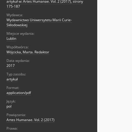
artykuł w: Artes Humanae. Vol. 2 (2017), strony
175-187
Wydawca:
Wydawnictwo Uniwersytetu Marii Curie-
Skłodowskiej
Miejsce wydania:
Lublin
Współtwórca:
Wójcicka, Marta. Redaktor
Data wydania:
2017
Typ zasobu:
artykuł
Format:
application/pdf
Język:
pol
Powiązania:
Artes Humanae. Vol. 2 (2017)
Prawa: