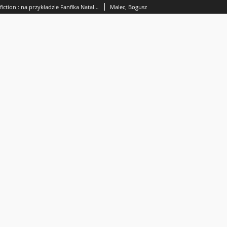
Ludzie są jak fan fiction : na przykładzie Fanfika Natalii Osińskiej = People are like fan fiction : on the example of the Fanfik by Natalia Osińska
Malec, Bogusz