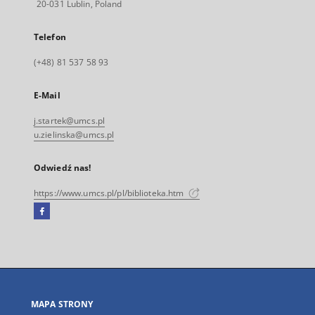
20-031 Lublin, Poland
Telefon
(+48) 81 537 58 93
E-Mail
j.startek@umcs.pl
u.zielinska@umcs.pl
Odwiedź nas!
https://www.umcs.pl/pl/biblioteka.htm
Facebook
Link
zewnętrzny,
otworzy
się
w
nowej
MAPA STRONY
karcie