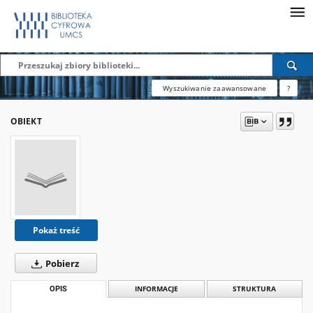
Wyszukiwanie zaawansowane
?
OBIEKT
Pokaż treść
Pobierz
OPIS
INFORMACJE
STRUKTURA