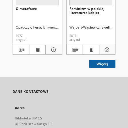
O metaforze
Feminizm w polskiej
To
literaturze kobiet
pr
[re
Ja
to
Opadczyk, Irena
Uniwersytet Marii Curie-Skłodowskiej (Lublin)
Wejbert-Wąsiewicz, Ewelina
Uniwers
Ma
nar
Kra
1977
2017
201
artykuł
artykuł
art
Więcej
DANE KONTAKTOWE
Adres
Biblioteka UMCS
ul. Radziszewskiego 11