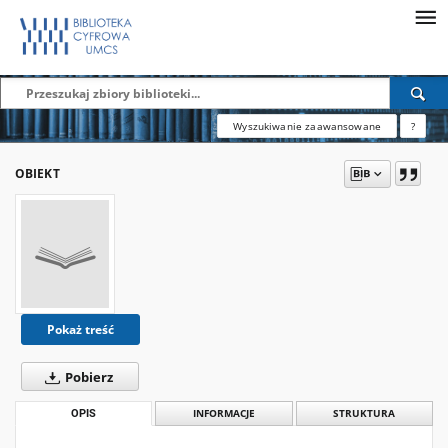
Wyszukiwanie zaawansowane
?
OBIEKT
Pokaż treść
Pobierz
OPIS
INFORMACJE
STRUKTURA