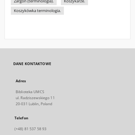
Żargon (terminologia).
Koszykarze.
Koszykówka terminologia.
DANE KONTAKTOWE
Adres
Biblioteka UMCS
ul. Radziszewskiego 11
20-031 Lublin, Poland
Telefon
(+48) 81 537 58 93