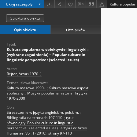
Ukryj szczegóły
Struktura obiektu
Opis obiektu
Lista plików
Tytuł:
Kultura popularna w obiektywie lingwistyki :
(wybrane zagadnienia) = Popular culture in
linguistic perspective : (selected issues)
Autor:
Rejter, Artur (1970- )
Temat i słowa kluczowe:
Kultura masowa 1990-.
;
Kultura masowa aspekt
społeczny.
;
Muzyka popularna historia i krytyka.
1970-2000
Opis:
Streszczenie w języku angielskim, polskim.
;
Bibliografia na stronach 107-110.
;
tytuł
równoległy: Popular culture in linguistic
perspective : (selected issues)
;
artykuł w: Artes
Humanae. Vol. 1 (2016), strony 97-110