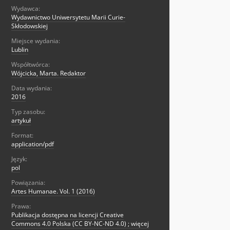
Wydawca:
Wydawnictwo Uniwersytetu Marii Curie-
Skłodowskiej
Miejsce wydania:
Lublin
Współtwórca:
Wójcicka, Marta. Redaktor
Data wydania:
2016
Typ zasobu:
artykuł
Format:
application/pdf
Język:
pol
Powiązania:
Artes Humanae. Vol. 1 (2016)
Prawa:
Publikacja dostępna na licencji Creative
Commons 4.0 Polska (CC BY-NC-ND 4.0) ; więcej