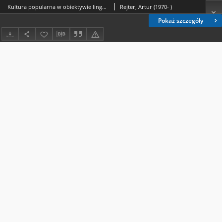
Kultura popularna w obiektywie lingwistyki : (wybrane zagadnienia) = Popular culture in linguistic perspective : (selected issues)
Rejter, Artur (1970- )
Pokaż szczegóły