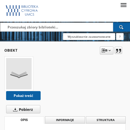
Wyszukiwanie zaawansowane
?
OBIEKT
Pokaż treść
Pobierz
OPIS
INFORMACJE
STRUKTURA