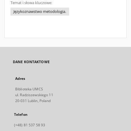
Temat i słowa kluczowe:
Językoznawstwo metodologia.
DANE KONTAKTOWE
Adres
Biblioteka UMCS
ul. Radziszewskiego 11
20-031 Lublin, Poland
Telefon
(+48) 81 537 58 93