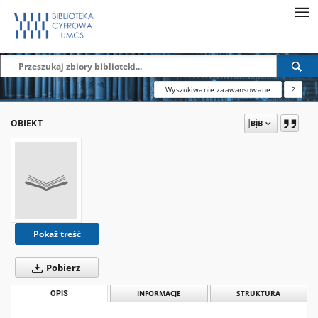
Wyszukiwanie zaawansowane
?
OBIEKT
Pokaż treść
Pobierz
OPIS
INFORMACJE
STRUKTURA