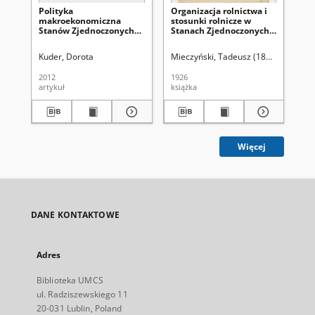
Polityka
Organizacja rolnictwa i
Na
makroekonomiczna
stosunki rolnicze w
ws
Stanów Zjednoczonych
Stanach Zjednoczonych
bi
Ameryki w walce z
Północnej Ameryki
am
recesją 2007-2009
Kuder, Dorota
Mieczyński, Tadeusz (1888-1947)
Dy
2012
1926
201
artykuł
książka
art
Więcej
DANE KONTAKTOWE
Adres
Biblioteka UMCS
ul. Radziszewskiego 11
20-031 Lublin, Poland