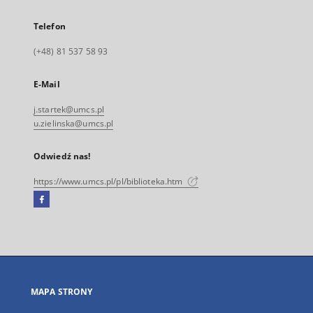
Telefon
(+48) 81 537 58 93
E-Mail
j.startek@umcs.pl
u.zielinska@umcs.pl
Odwiedź nas!
https://www.umcs.pl/pl/biblioteka.htm
Facebook
Link
zewnętrzny,
otworzy
się
w
nowej
MAPA STRONY
karcie