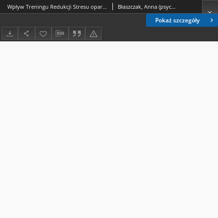
Wpływ Treningu Redukcji Stresu opartego na uważności (MBSR) na zdrowie fizyczne
Błaszczak, Anna (psychologia)
Pokaż szczegóły