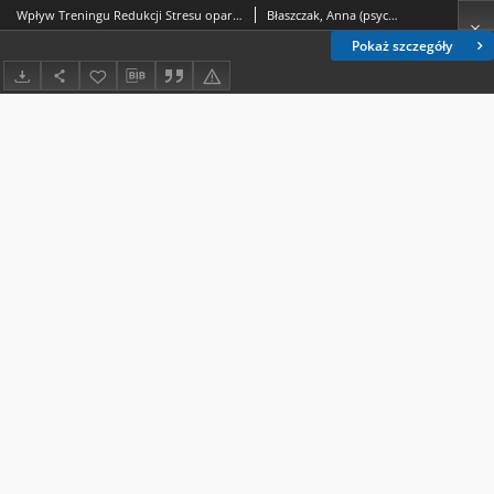
Wpływ Treningu Redukcji Stresu opartego na uważności (MBSR) na zdrowie fizyczne
Błaszczak, Anna (psychologia)
Pokaż szczegóły