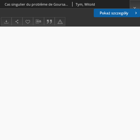
Cas singulier du problème de Goursat pour l’équation hyperbolique s = f(x, y, z, p, q)
Tym, Witold
Pokaż szczegóły