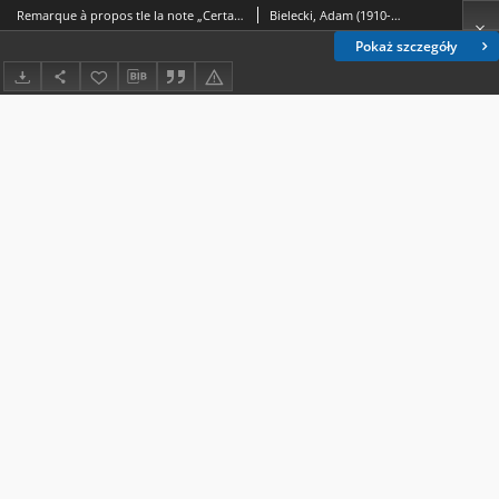
Remarque à propos tle la note „Certaines propriétés topologiques des solutions des équations au paratingent”
Bielecki, Adam (1910-2003)
Pokaż szczegóły