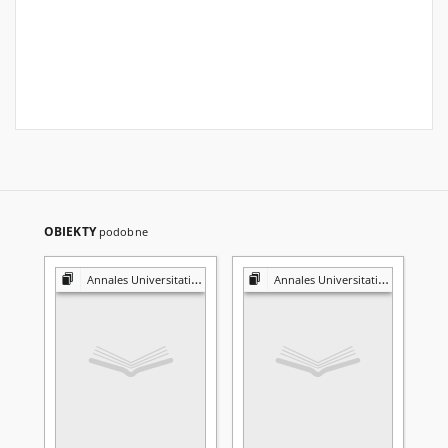
OBIEKTY
podobne
Annales Universitatis Mariae Curie-Skłodowska. Sectio A, Mathematica
Annales Universitatis Mariae Curie-Skłodowska. Sectio A, Mathematica