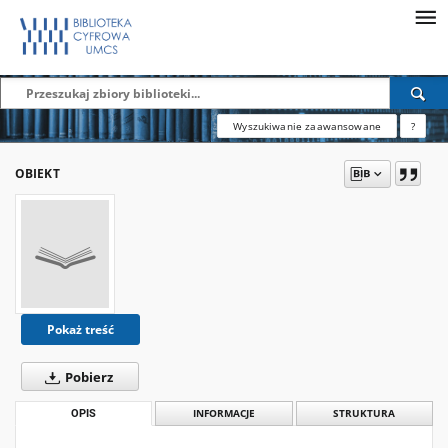
Wyszukiwanie zaawansowane
?
OBIEKT
Pokaż treść
Pobierz
OPIS
INFORMACJE
STRUKTURA