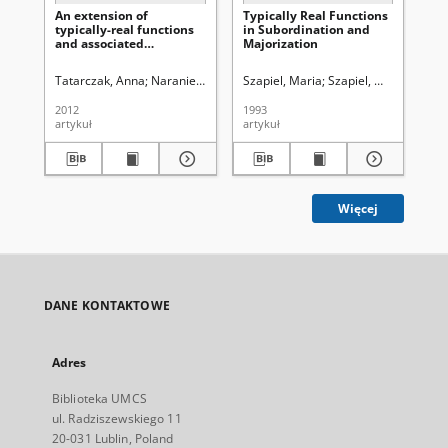
An extension of
Typically Real Functions
Th
typically-real functions
in Subordination and
Je
and associated
Majorization
orthogonal polynomials
Tatarczak, Anna
Naraniecka, Iwona
Szapiel, Maria
Szynal, Jan
Uniwersytet Marii Curi
Szapiel, Wojciech ( -2
Szy
2012
1993
198
artykuł
artykuł
art
Więcej
DANE KONTAKTOWE
Adres
Biblioteka UMCS
ul. Radziszewskiego 11
20-031 Lublin, Poland