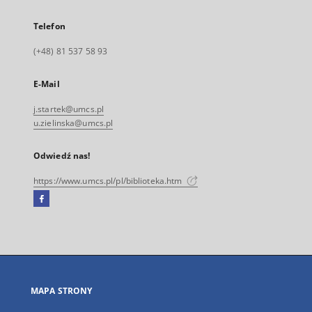
Telefon
(+48) 81 537 58 93
E-Mail
j.startek@umcs.pl
u.zielinska@umcs.pl
Odwiedź nas!
https://www.umcs.pl/pl/biblioteka.htm
Facebook
Link
zewnętrzny,
otworzy
się
w
nowej
MAPA STRONY
karcie