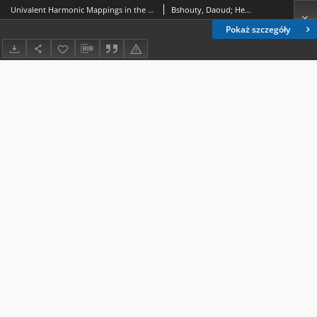
Univalent Harmonic Mappings in the Plane
Bshouty, Daoud; Hengartner, Walter
Pokaż szczegóły