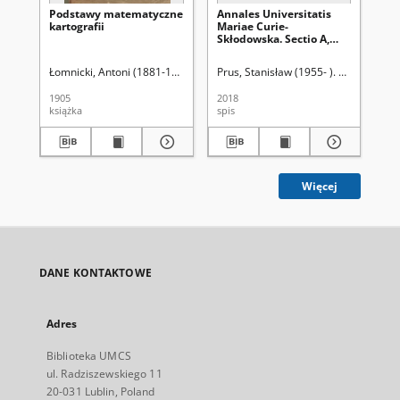
Podstawy matematyczne
Annales Universitatis
Na
kartografii
Mariae Curie-
sa
Skłodowska. Sectio A,
Mathematica. Vol. 73
(2019), 1 - Spis treści
Łomnicki, Antoni (1881-1941)
Prus, Stanisław (1955- ). Red.
Róż
1905
2018
190
książka
spis
ksi
Więcej
DANE KONTAKTOWE
Adres
Biblioteka UMCS
ul. Radziszewskiego 11
20-031 Lublin, Poland