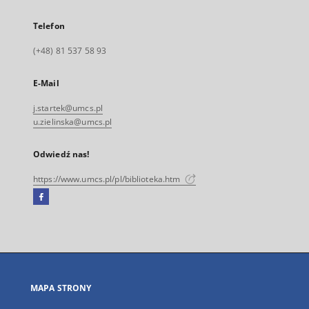
Telefon
(+48) 81 537 58 93
E-Mail
j.startek@umcs.pl
u.zielinska@umcs.pl
Odwiedź nas!
https://www.umcs.pl/pl/biblioteka.htm
Facebook
Link
zewnętrzny,
otworzy
się
w
nowej
MAPA STRONY
karcie