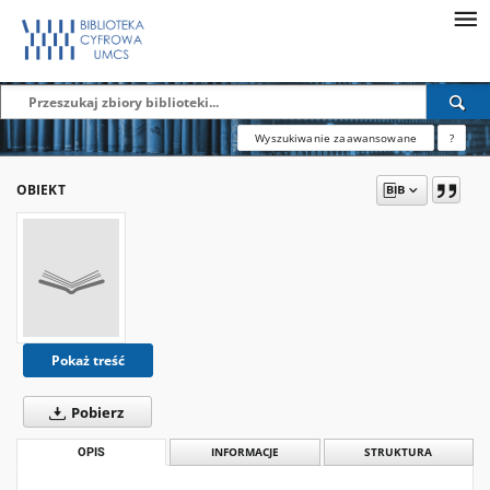
Wyszukiwanie zaawansowane
?
OBIEKT
Pokaż treść
Pobierz
OPIS
INFORMACJE
STRUKTURA