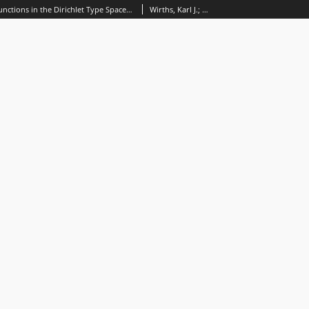
Image Areas of Functions in the Dirichlet Type Spaces and their Möbius Invariant Subspaces
Wirths, Karl J.; Xiao, Jie