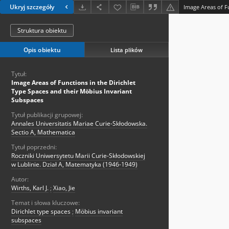
Ukryj szczegóły
Struktura obiektu
Opis obiektu
Lista plików
Tytuł:
Image Areas of Functions in the Dirichlet
Type Spaces and their Möbius Invariant
Subspaces
Tytuł publikacji grupowej:
Annales Universitatis Mariae Curie-Skłodowska.
Sectio A, Mathematica
Tytuł poprzedni:
Roczniki Uniwersytetu Marii Curie-Skłodowskiej
w Lublinie. Dział A, Matematyka (1946-1949)
Autor:
Wirths, Karl J.
;
Xiao, Jie
Temat i słowa kluczowe:
Dirichlet type spaces
;
Möbius invariant
subspaces