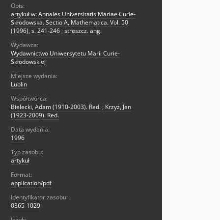
Opis:
artykuł w: Annales Universitatis Mariae Curie-
Skłodowska. Sectio A, Mathematica. Vol. 50
(1996), s. 241-246
;
streszcz. ang.
Wydawca:
Wydawnictwo Uniwersytetu Marii Curie-
Skłodowskiej
Miejsce wydania:
Lublin
Współtwórca:
Bielecki, Adam (1910-2003). Red.
;
Krzyż, Jan
(1923-2009). Red.
Data wydania:
1996
Typ zasobu:
artykuł
Format:
application/pdf
Identyfikator zasobu:
0365-1029
Język: