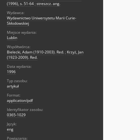
(1996), s. 51-64
;
streszcz. ang.
Wydawca:
Wydawnictwo Uniwersytetu Marii Curie-
Skłodowskiej
Miejsce wydania:
Lublin
Współtwórca:
Bielecki, Adam (1910-2003). Red.
;
Krzyż, Jan
(1923-2009). Red.
Data wydania:
1996
Typ zasobu:
artykuł
Format:
application/pdf
Identyfikator zasobu:
0365-1029
Język:
eng
Powiązania: