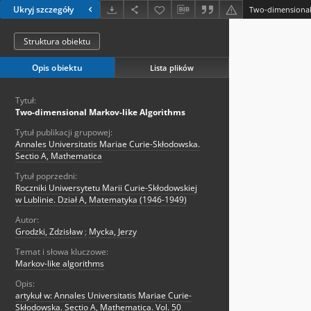
Ukryj szczegóły
Two-dimensional
Struktura obiektu
Opis obiektu
Lista plików
Tytuł:
Two-dimensional Markov-like Algorithms
Tytuł publikacji grupowej:
Annales Universitatis Mariae Curie-Skłodowska.
Sectio A, Mathematica
Tytuł poprzedni:
Roczniki Uniwersytetu Marii Curie-Skłodowskiej
w Lublinie. Dział A, Matematyka (1946-1949)
Autor:
Grodzki, Zdzisław
;
Mycka, Jerzy
Temat i słowa kluczowe:
Markov-like algorithms
Opis:
artykuł w: Annales Universitatis Mariae Curie-
Skłodowska. Sectio A, Mathematica. Vol. 50