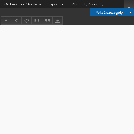
On Functions Starlike with Respect to a Boundary Point
Abdullah, Aishah S.; Ali, Rosihan M.; Singh, Vikramaditya
Pokaż szczegóły