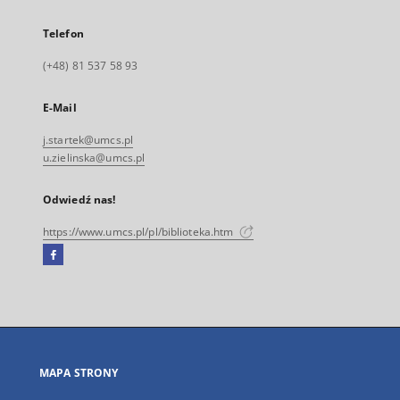
Telefon
(+48) 81 537 58 93
E-Mail
j.startek@umcs.pl
u.zielinska@umcs.pl
Odwiedź nas!
https://www.umcs.pl/pl/biblioteka.htm
Facebook
Link
zewnętrzny,
otworzy
się
w
nowej
MAPA STRONY
karcie