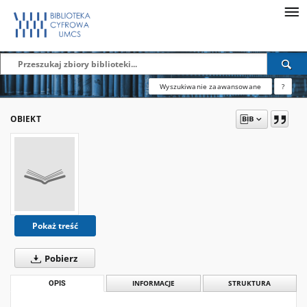
Wyszukiwanie zaawansowane
?
OBIEKT
Pokaż treść
Pobierz
OPIS
INFORMACJE
STRUKTURA