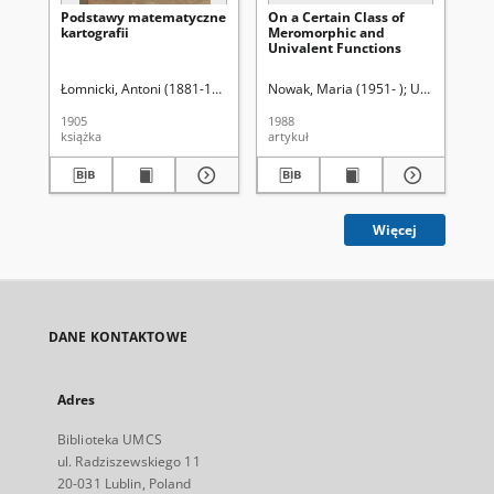
Podstawy matematyczne
On a Certain Class of
In
kartografii
Meromorphic and
Ha
Univalent Functions
Łomnicki, Antoni (1881-1941)
Nowak, Maria (1951- )
Uniwersytet M
Gr
1905
1988
199
książka
artykuł
art
Więcej
DANE KONTAKTOWE
Adres
Biblioteka UMCS
ul. Radziszewskiego 11
20-031 Lublin, Poland