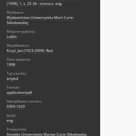
(1998), 1, s. 25-34
;
streszcz. ang.
Wydawca:
Wydawnictwo Uniwersytetu Marii Curie-
Skłodowskiej
Miejsce wydania:
Lublin
Współtwórca:
Krzyż, Jan (1923-2009). Red.
Data wydania:
1998
Typ zasobu:
artykuł
Format:
application/pdf
Identyfikator zasobu:
0365-1029
Język:
eng
Powiązania:
Annales Universitatis Mariae Curie-Skłodowska.