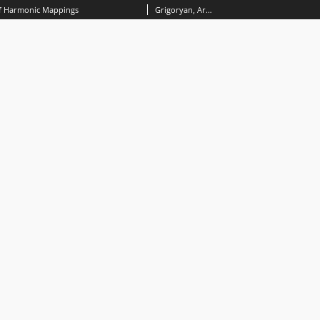
of Harmonic Mappings
Grigoryan, Armen; Nowak, Maria (1951- )