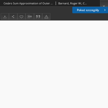
Cesàro Sum Approximation of Outer Functions
Barnard, Roger W.; Cima, Joseph; Pearce, Kent
Pokaż szczegóły