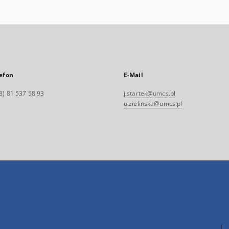
efon
E-Mail
8) 81 537 58 93
j.startek@umcs.pl
u.zielinska@umcs.pl