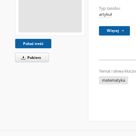
Typ zasobu:
artykuł
Więcej
Pokaż treść
Pobierz
Temat i słowa klucz
matematyka