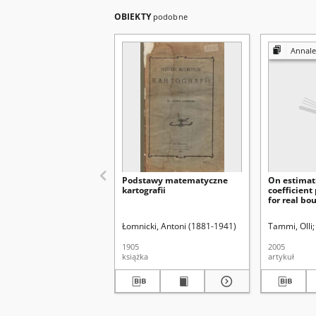
OBIEKTY
podobne
Annales Universitati
Podstawy matematyczne
On estimat
kartografii
coefficien
for real b
vanishing 
functions
Łomnicki, Antoni (1881-1941)
Tammi, Olli
1905
2005
książka
artykuł