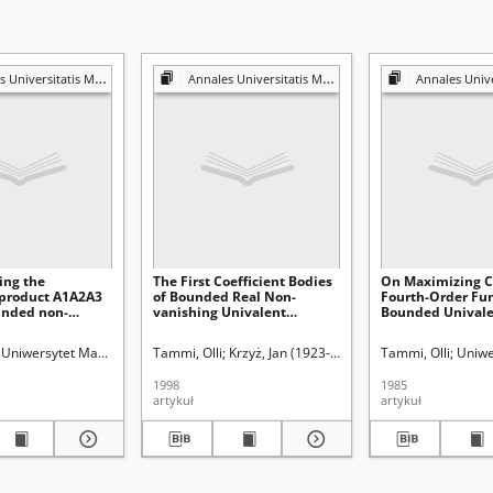
s Mariae Curie-Skłodowska. Sectio A, Mathematica
Annales Universitatis Mariae Curie-Skłodowska. Sectio A, Mathematica
Annales Universitatis Mariae Curie-Skło
ing the
The First Coefficient Bodies
On Maximizing C
t product A1A2A3
of Bounded Real Non-
Fourth-Order Fun
ounded non-
vanishing Univalent
Bounded Unival
univalent
Functions
Functions
Uniwersytet Marii Curie-Skłodowskiej (Lublin)
Tammi, Olli
Krzyż, Jan (1923-2009). Red.
Tammi, Olli
Uniwe
1998
1985
artykuł
artykuł