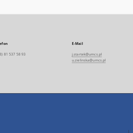
efon
E-Mail
8) 81 537 58 93
j.startek@umcs.pl
u.zielinska@umcs.pl