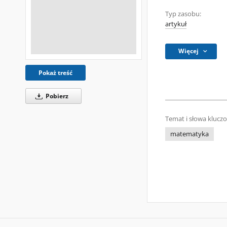
Typ zasobu:
artykuł
Więcej
Pokaż treść
Pobierz
Temat i słowa klucz
matematyka