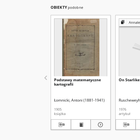
OBIEKTY
podobne
Annales Universitati
Podstawy matematyczne
On Starlike
kartografii
Łomnicki, Antoni (1881-1941)
Ruscheweyh
1905
1976
książka
artykuł