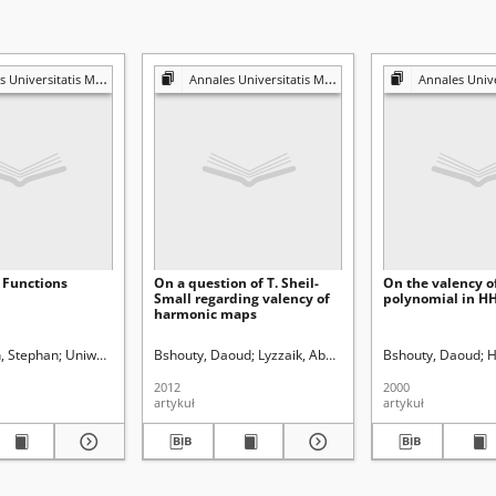
s Mariae Curie-Skłodowska. Sectio A, Mathematica
Annales Universitatis Mariae Curie-Skłodowska. Sectio A, Mathematica
Annales Universitatis Mariae Curie-Skło
 Functions
On a question of T. Sheil-
On the valency o
Small regarding valency of
polynomial in H
harmonic maps
, Stephan
Uniwersytet Marii Curie-Skłodowskiej (Lublin)
Bshouty, Daoud
Lyzzaik, Abdallah
Uniwersytet Marii Cu
Bshouty, Daoud
H
2012
2000
artykuł
artykuł