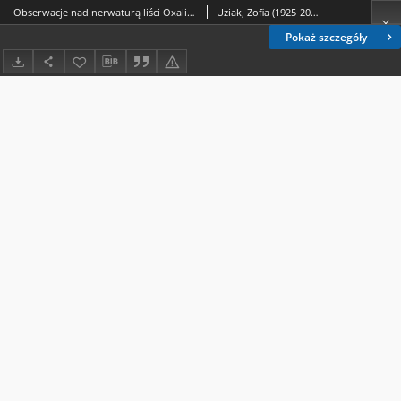
Obserwacje nad nerwaturą liści Oxalis acetosella L.,na tle siedliska w Białowieskim Parku Narodowym
Uziak, Zofia (1925-2015)
Pokaż szczegóły