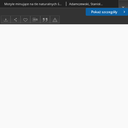
Motyle minujące na tle naturalnych środowisk Białowieskiego Parku Narodowego
Adamczewski, Stanisław (1883-1952)
Pokaż szczegóły