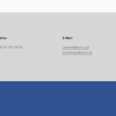
efon
E-Mail
8) 81 537 58 93
j.startek@umcs.pl
u.zielinska@umcs.pl