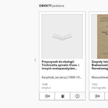
OBIEKTY
podobne
Przyczynek do ekologii
Zespoły le
Trichinella spiralis Oven. i
Białowiesk
innych endopasożytów
Narodoweg
drobnych ssaków
Białowieskiego Parku
Karpiński, Jan Jerzy (1896-1965)
pod redakcją Kom
Matuszkiewi
Narodowego
1948
1952
artykuł
monografia