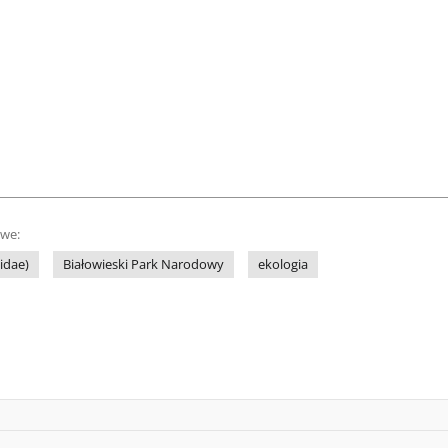
owe:
idae)
Białowieski Park Narodowy
ekologia