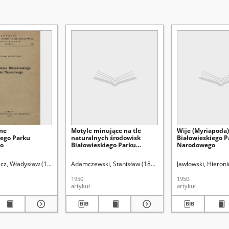
śne
Motyle minujące na tle
Wije (Myriapoda)
iego Parku
naturalnych środowisk
Białowieskiego P
o
Białowieskiego Parku
Narodowego
Narodowego
itetu Redakcyjnego Uniwersytetu M. C. S. w Lublinie
cz, Władysław (1921-2013)
Adamczewski, Stanisław (1883-1952)
Dehnel, August (1903-1962). Red.
Jawłowski, Hieron
pod redakcją Kom
1950
1950
artykuł
artykuł